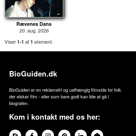
Rævenes Dans
20. aug. 2026
Viser
1-1
af
1
element.
BioGuiden.dk
BioGuiden er en reklamefri og uafhængig filmside for folk
der elsker film - eller som bare godt kan lide at gå i
biografen.
Kom i kontakt med os her: