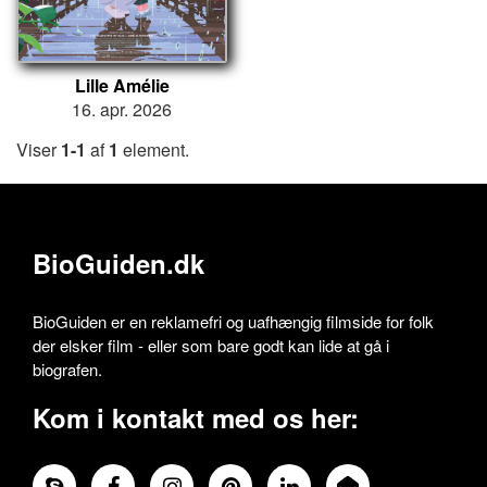
Lille Amélie
16. apr. 2026
Viser
1-1
af
1
element.
BioGuiden.dk
BioGuiden er en reklamefri og uafhængig filmside for folk
der elsker film - eller som bare godt kan lide at gå i
biografen.
Kom i kontakt med os her: