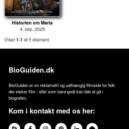
Historien om Maria
4. sep. 2025
Viser
1-1
af
1
element.
BioGuiden.dk
BioGuiden er en reklamefri og uafhængig filmside for folk
der elsker film - eller som bare godt kan lide at gå i
biografen.
Kom i kontakt med os her: