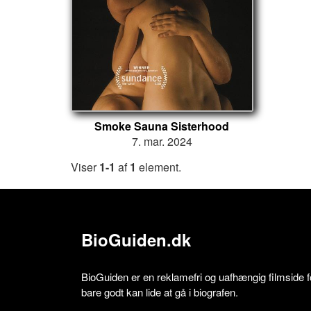
Smoke Sauna Sisterhood
7. mar. 2024
Viser
1-1
af
1
element.
BioGuiden.dk
BioGuiden er en reklamefri og uafhængig filmside for
bare godt kan lide at gå i biografen.