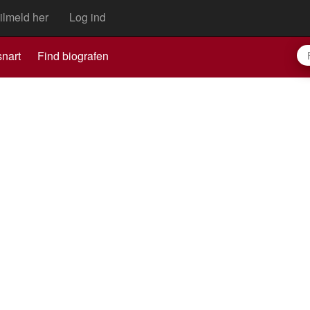
ilmeld her
Log ind
nart
Find biografen