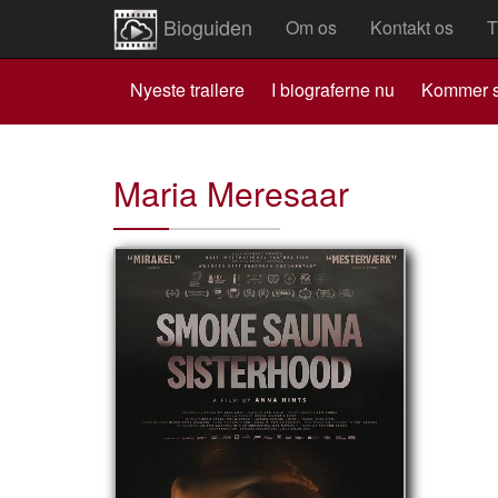
Bioguiden
Om os
Kontakt os
T
Nyeste trailere
I biograferne nu
Kommer s
Maria Meresaar