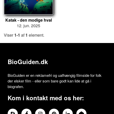
Katak - den modige hval
12. jun. 2025
Viser
1-1
af
1
element.
BioGuiden.dk
BioGuiden er en reklamefri og uafhængig filmside for folk
der elsker film - eller som bare godt kan lide at gå i
biografen.
Kom i kontakt med os her: