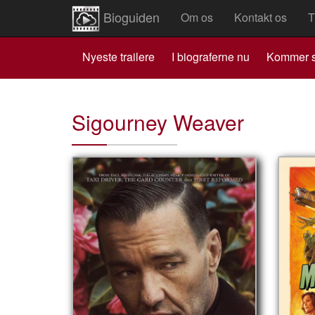
Bioguiden
Om os
Kontakt os
T
Nyeste trailere
I biograferne nu
Kommer s
Sigourney Weaver