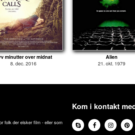
v minutter over midnat
Alien
8. dec. 2016
21. okt. 1979
Kom i kontakt med
 folk der elsker film - eller som