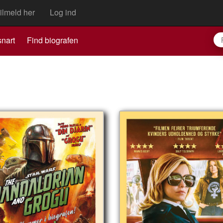
ilmeld her
Log ind
nart
Find biografen