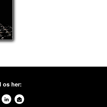
 os her: